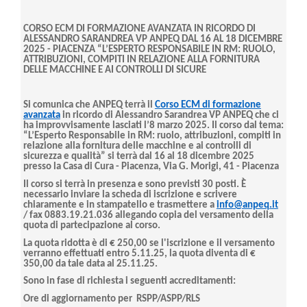
CORSO ECM DI FORMAZIONE AVANZATA IN RICORDO DI
ALESSANDRO SARANDREA VP ANPEQ DAL 16 AL 18 DICEMBRE
2025 - PIACENZA “L’ESPERTO RESPONSABILE IN RM: RUOLO,
ATTRIBUZIONI, COMPITI IN RELAZIONE ALLA FORNITURA
DELLE MACCHINE E AI CONTROLLI DI SICURE
Si comunica che ANPEQ terrà il
Corso ECM di formazione
avanzata
in ricordo di Alessandro Sarandrea VP ANPEQ che ci
ha improvvisamente lasciati l’8 marzo 2025. Il corso dal tema:
“L’Esperto Responsabile in RM: ruolo, attribuzioni, compiti in
relazione alla fornitura delle macchine e ai controlli di
sicurezza e qualità” si terrà dal 16 al 18 dicembre 2025
presso la Casa di Cura - Piacenza, Via G. Morigi, 41 - Piacenza
Il corso si terrà in presenza e sono previsti 30 posti. È
necessario inviare la scheda di iscrizione e scrivere
chiaramente e in stampatello e trasmettere a
info@anpeq.it
/ fax 0883.19.21.036 allegando copia del versamento della
quota di partecipazione al corso.
La quota ridotta è di € 250,00 se l'iscrizione e il versamento
verranno effettuati entro 5.11.25, la quota diventa di €
350,00 da tale data al 25.11.25.
Sono in fase di richiesta i seguenti accreditamenti:
Ore di aggiornamento
per RSPP
/ASPP/RLS