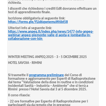
richiesta.
I discenti che richiedono i crediti
EdR
dovranno effettuare un
test di apprendimento finale.
Iscrizione obbligatoria al seguente link:
https://forms.gle/YLid6qwnemuW6bt58
Ulteriori info al seguente link:
https://www.anpeq.it/index.php/news/1477-info-anpeq-
webinar-anpeq-piemonte-valle-d-aosta-e-lombardia-in-
collaborazione-con-isin
WINTER MEETING ANPEQ 2025 - 3 - 5 DICEMBRE 2025
HOTEL SAVOIA - RIMINI
Si trasmette il
programma preliminare
del Corso di
formazione e aggiornamento per Esperti di Radioprotezione
dal tema “Valutazione della dose in routine e in condizioni
incidentali Sanità – Industria – Ambiente” che si terrà a
Rimini presso
l’Hotel Savoia dal 3 al 5 dicembre 2025.
Il corso rilascia:
- 22 ore formative per Esperto di Radioprotezione per i
partecipanti sia da remoto che in presenza;