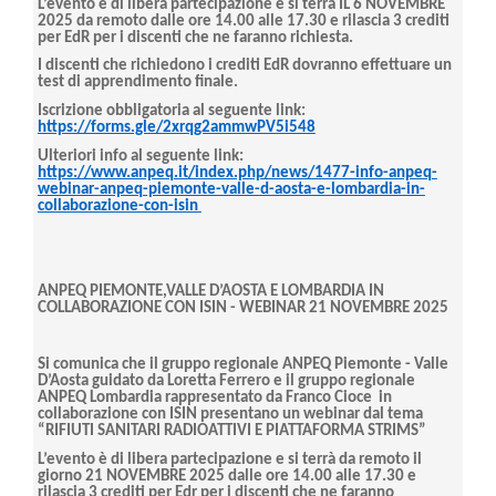
L’evento è di libera partecipazione e si terrà IL 6 NOVEMBRE
2025 da remoto dalle ore 14.00 alle 17.30 e rilascia 3 crediti
per
EdR
per i discenti che ne faranno richiesta.
I discenti che richiedono i crediti
EdR
dovranno effettuare un
test di apprendimento finale.
Iscrizione obbligatoria al seguente link:
https://forms.gle/2xrqg2ammwPV5i548
Ulteriori info al seguente link:
https://www.anpeq.it/index.php/news/1477-info-anpeq-
webinar-anpeq-piemonte-valle-d-aosta-e-lombardia-in-
collaborazione-con-isin
ANPEQ
PIEMONTE,VALLE
D’AOSTA E LOMBARDIA IN
COLLABORAZIONE CON ISIN - WEBINAR 21 NOVEMBRE 2025
Si comunica che il gruppo regionale ANPEQ Piemonte - Valle
D’Aosta guidato da Loretta Ferrero e il gruppo regionale
ANPEQ Lombardia rappresentato da Franco
Cioce in
collaborazione con ISIN presentano un webinar dal
tema
“
RIFIUTI SANITARI RADIOATTIVI E PIATTAFORMA STRIMS”
L’evento è di libera partecipazione e si terrà da remoto il
giorno 21 NOVEMBRE 2025 dalle ore 14.00 alle 17.30 e
rilascia 3 crediti per
Edr
per i discenti che ne faranno