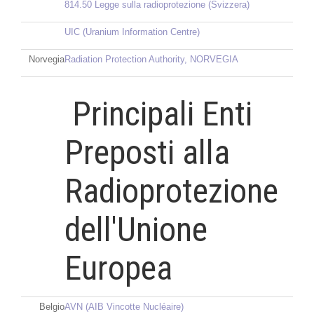
814.50 Legge sulla radioprotezione (Svizzera)
UIC (Uranium Information Centre)
Norvegia
Radiation Protection Authority, NORVEGIA
Principali Enti
Preposti alla
Radioprotezione
dell'Unione
Europea
Belgio
AVN (AIB Vincotte Nucléaire)