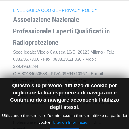
LINEE GUIDA COOKIE
-
PRIVACY POLICY
Associazione Nazionale
Professionale Esperti Qualificati in
Radioprotezione
Sede legale: Vicolo Calusca 10/C, 20123 Milano - Tel.:
0883.95.73.60 - Fax: 0883.19.21.036 - Mob.:
389.496.6244
C.F. 80434650588 - P.IVA 09964710967 - E-mail:
info@anpeq.it - E-mail PEC: anpeq@pec.it
Questo sito prevede l'utilizzo di cookie per
Segreteria operativa: Dott. Mariana Di Bari, Via
migliorare la tua esperienza di navigazione.
Barletta, 367 - 76123 Andria (BT)
Continuando a navigare acconsenti l'utilizzo
Orario: 9:30/13:30 - 16:00/20:00 dal Lunedì al Venerdì
degli stessi.
Utilizzando il nostro sito, l'utente accetta il nostro utilizzo da parte dei
Copyright © 2026 ANPEQ - Associazione Nazionale
cookie.
Ulteriori Informazioni
Professionale Esperti di Radioprotezione. Tutti i diritti
riservati.